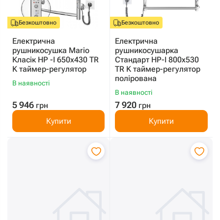
Безкоштовно
Безкоштовно
Електрична
Електрична
рушникосушка Mario
рушникосушарка
Класік HP -I 650x430 TR
Стандарт HP-I 800x530
K таймер-регулятор
TR K таймер-регулятор
полірована
В наявності
В наявності
5 946
7 920
грн
грн
Купити
Купити