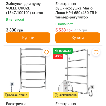
Змішувач для душу
Електрична
VOLLE CRUZE
рушникосушка Mario
(1547.100101) cromo
Люкс HP-I 650x430 TR K
таймер-регулятор
В наявності
В наявності
3 300
5 538
грн
грн
6 515
грн
Купити
Купити
Хіт продажу
-15%
Безкоштовно
Безкоштовно
Електрична
Електрична