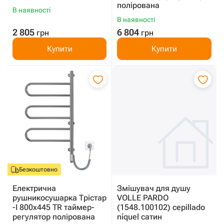
полірована
В наявності
В наявності
2 805
6 804
грн
грн
Купити
Купити
Безкоштовно
Електрична
Змішувач для душу
рушникосушарка Трістар
VOLLE PARDO
-I 800х445 TR таймер-
(1548.100102) cepillado
регулятор полірована
níquel сатин