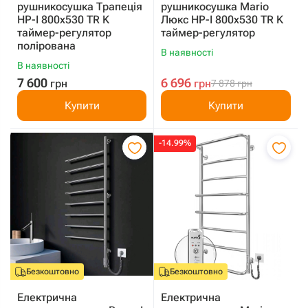
рушникосушка Трапеція
рушникосушка Mario
HP-I 800x530 TR K
Люкс HP-I 800x530 TR K
таймер-регулятор
таймер-регулятор
полірована
В наявності
В наявності
7 600
6 696
грн
грн
7 878
грн
Купити
Купити
-14.99%
Безкоштовно
Безкоштовно
Електрична
Електрична