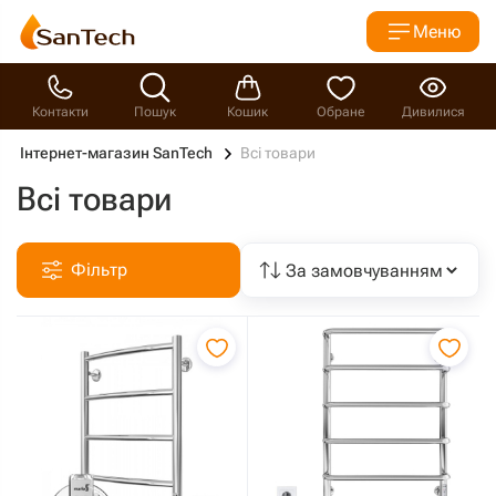
Меню
Контакти
Пошук
Кошик
Обране
Дивилися
Інтернет-магазин SanTech
Всі товари
Всі товари
Фільтр