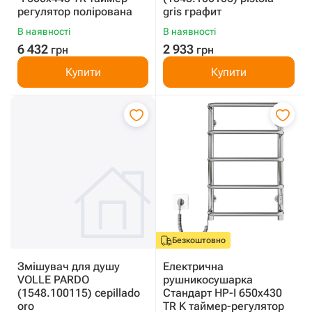
регулятор полірована
gris графит
В наявності
В наявності
6 432
2 933
грн
грн
Купити
Купити
Безкоштовно
Змішувач для душу
Електрична
VOLLE PARDO
рушникосушарка
(1548.100115) cepillado
Стандарт HP-I 650x430
oro
TR K таймер-регулятор