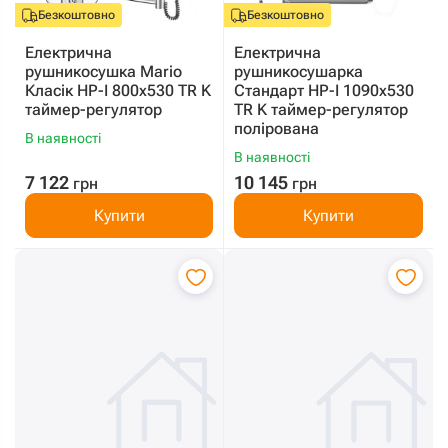
Безкоштовно
Безкоштовно
Електрична
Електрична
рушникосушка Mario
рушникосушарка
Класік HP-I 800x530 TR K
Стандарт HP-I 1090x530
таймер-регулятор
TR K таймер-регулятор
полірована
В наявності
В наявності
7 122
10 145
грн
грн
Купити
Купити