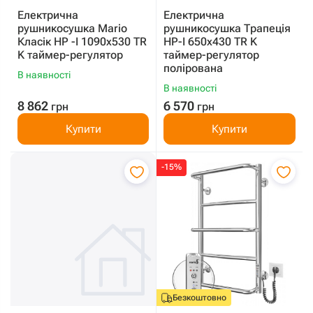
Електрична
Електрична
рушникосушка Mario
рушникосушка Трапеція
Класік HP -I 1090x530 TR
HP-I 650x430 TR K
K таймер-регулятор
таймер-регулятор
полірована
В наявності
В наявності
8 862
6 570
грн
грн
Купити
Купити
-15%
Безкоштовно