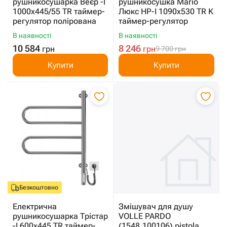
рушникосушарка Веєр -I
рушникосушка Mario
1000х445/55 TR таймер-
Люкс HP-I 1090x530 TR K
регулятор полірована
таймер-регулятор
В наявності
В наявності
10 584
8 246
грн
грн
9 700
грн
Купити
Купити
Безкоштовно
Електрична
Змішувач для душу
рушникосушарка Трістар
VOLLE PARDO
-I 600х445 TR таймер-
(1548.100106) pistola