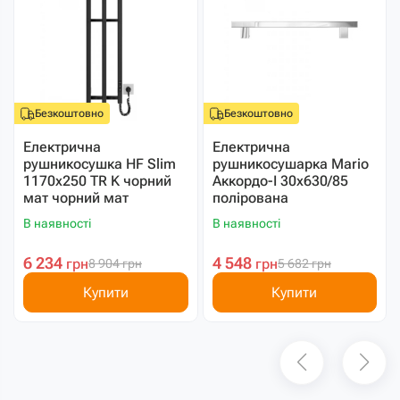
Безкоштовно
Безкоштовно
Електрична
Електрична
рушникосушка HF Slim
рушникосушарка Mario
1170х250 TR K чорний
Аккордо-I 30х630/85
мат чорний мат
полірована
В наявності
В наявності
6 234
4 548
грн
грн
8 904
грн
5 682
грн
Купити
Купити