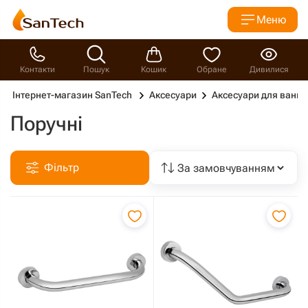
Меню
Контакти
Пошук
Кошик
Обране
Дивилися
Інтернет-магазин SanTech
Аксесуари
Аксесуари для ванно
Поручні
Фільтр