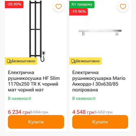
-29.99%
Хіт продажу
-19.96%
Безкоштовно
Безкоштовно
Електрична
Електрична
рушникосушка HF Slim
рушникосушарка Mario
1170х250 TR K чорний
Аккордо-I 30х630/85
мат чорний мат
полірована
В наявності
В наявності
6 234
4 548
грн
грн
8 904
грн
5 682
грн
Купити
Купити