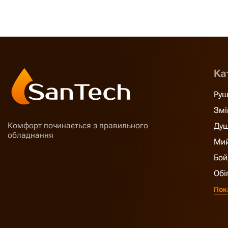
Ка
Руш
Змі
Комфорт починається з правильного
Душ
обладнання
Мий
Бой
Обі
Пок