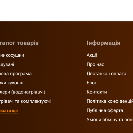
талог товарів
Інформація
никосушки
Акції
шувачі
Про нас
ова програма
Доставка і оплата
ки кухонні
Блог
лери (водонагрівачі)
Контакти
грівачі та комплектуючі
Політика конфіденці
Публічна оферта
азати ще
Умови обміну та по