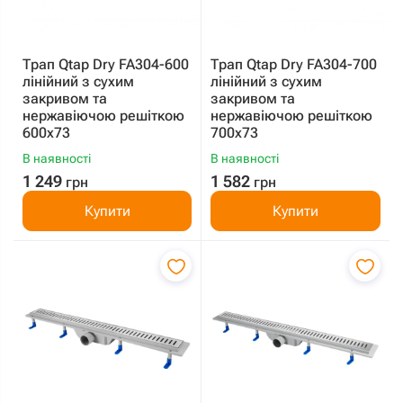
Трап Qtap Dry FA304-600
Трап Qtap Dry FA304-700
лінійний з сухим
лінійний з сухим
закривом та
закривом та
нержавіючою решіткою
нержавіючою решіткою
600х73
700х73
В наявності
В наявності
1 249
1 582
грн
грн
Купити
Купити