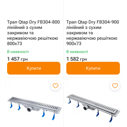
Трап Qtap Dry FB304-800
Трап Qtap Dry FB304-900
лінійний з сухим
лінійний з сухим
закривом та
закривом та
нержавіючою решіткою
нержавіючою решіткою
800х73
900х73
В наявності
В наявності
1 457
1 582
грн
грн
Купити
Купити