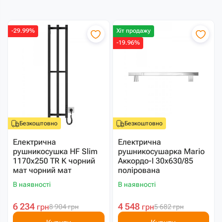
-29.99%
Хіт продажу
-19.96%
Безкоштовно
Безкоштовно
Електрична
Електрична
рушникосушка HF Slim
рушникосушарка Mario
1170х250 TR K чорний
Аккордо-I 30х630/85
мат чорний мат
полірована
В наявності
В наявності
6 234
4 548
грн
грн
8 904
грн
5 682
грн