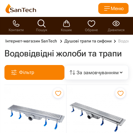
Меню
Контакти
Пошук
Кошик
Обране
Дивилися
Інтернет-магазин SanTech
Душові трапи та сифони
Водовід
Водовідвідні жолоби та трапи
Фільтр