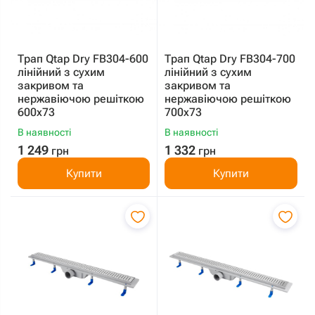
Трап Qtap Dry FB304-600
Трап Qtap Dry FB304-700
лінійний з сухим
лінійний з сухим
закривом та
закривом та
нержавіючою решіткою
нержавіючою решіткою
600х73
700х73
В наявності
В наявності
1 249
1 332
грн
грн
Купити
Купити