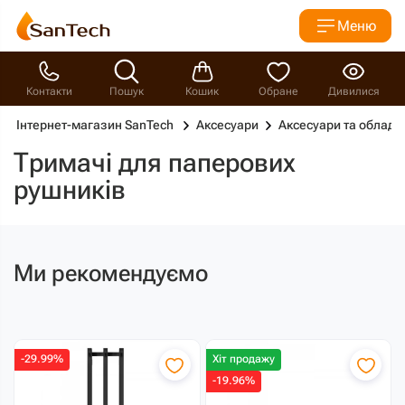
Меню
Контакти
Пошук
Кошик
Обране
Дивилися
Інтернет-магазин SanTech
Аксесуари
Аксесуари та обладн
Тримачі для паперових
рушників
Ми рекомендуємо
-29.99%
Хіт продажу
-19.96%