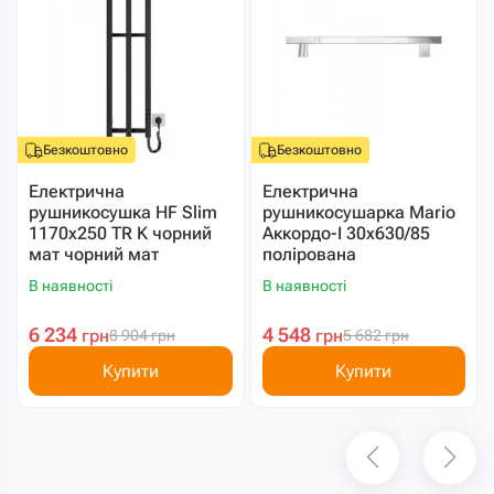
Безкоштовно
Безкоштовно
Електрична
Електрична
рушникосушка HF Slim
рушникосушарка Mario
1170х250 TR K чорний
Аккордо-I 30х630/85
мат чорний мат
полірована
В наявності
В наявності
6 234
4 548
грн
грн
8 904
грн
5 682
грн
Купити
Купити