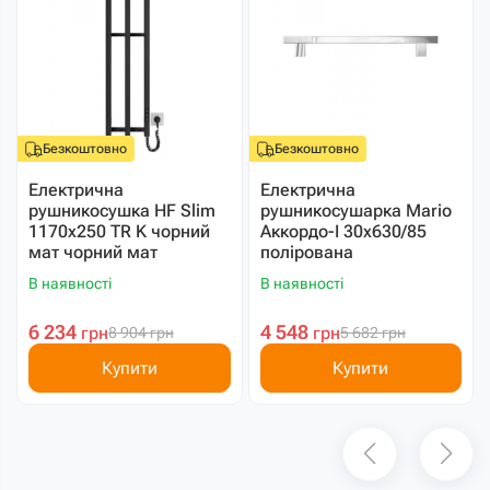
Безкоштовно
Безкоштовно
Електрична
Електрична
рушникосушка HF Slim
рушникосушарка Mario
1170х250 TR K чорний
Аккордо-I 30х630/85
мат чорний мат
полірована
В наявності
В наявності
6 234
4 548
грн
грн
8 904
грн
5 682
грн
Купити
Купити