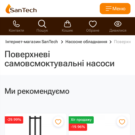
Меню
Контакти
Пошук
Кошик
Обране
Дивилися
Інтернет-магазин SanTech
Насосне обладнання
Поверхнев
Поверхневі
самовсмоктувальні насоси
Ми рекомендуємо
-29.99%
Хіт продажу
-19.96%