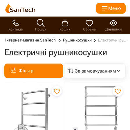
Меню
Контакти
Пошук
Кошик
Обране
Дивилися
Інтернет-магазин SanTech
Рушникосушки
Електричні рушн
Електричні рушникосушки
Фільтр