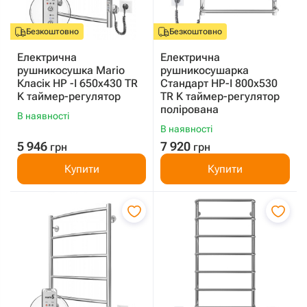
Безкоштовно
Безкоштовно
Електрична
Електрична
рушникосушка Mario
рушникосушарка
Класік HP -I 650x430 TR
Стандарт HP-I 800x530
K таймер-регулятор
TR K таймер-регулятор
полірована
В наявності
В наявності
5 946
7 920
грн
грн
Купити
Купити