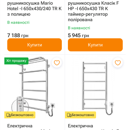
рушникосушка Mario
рушникосушка Класік F
Hotel -I 650х430/240 TR K
HP -I 650x430 TR K
з полицею
таймер-регулятор
полірована
В наявності
В наявності
7 188
5 945
грн
грн
Купити
Купити
Хіт продажу
Безкоштовно
Безкоштовно
Електрична
Електрична