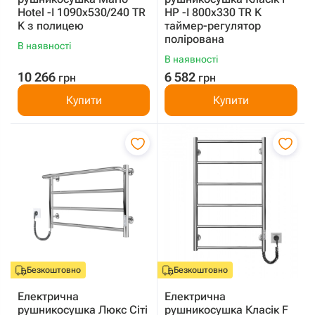
Hotel -I 1090х530/240 TR
HP -I 800x330 TR K
K з полицею
таймер-регулятор
полірована
В наявності
В наявності
10 266
6 582
грн
грн
Купити
Купити
Безкоштовно
Безкоштовно
Електрична
Електрична
рушникосушка Люкс Сіті
рушникосушка Класік F