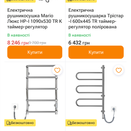
Електрична
Електрична
рушникосушка Mario
рушникосушарка Трістар
Люкс HP-I 1090x530 TR K
-I 600х445 TR таймер-
таймер-регулятор
регулятор полірована
В наявності
В наявності
8 246
6 432
грн
грн
9 700
грн
Купити
Купити
Безкоштовно
Безкоштовно