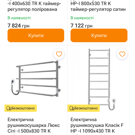
-I 400х630 TR K таймер-
HP-I 800x530 TR K
регулятор полірована
таймер-регулятор сатин
В наявності
В наявності
7 824
7 122
грн
грн
Купити
Купити
Безкоштовно
Безкоштовно
Електрична
Електрична
рушникосушарка Люкс
рушникосушка Класік F
Сіті -I 500х830 TR K
HP -I 1090x430 TR K