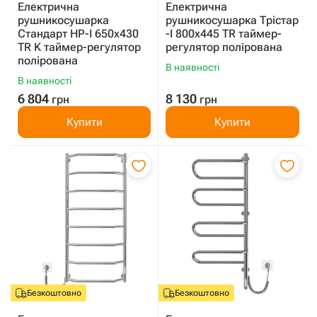
Електрична
Електрична
рушникосушарка
рушникосушарка Трістар
Стандарт HP-I 650x430
-I 800х445 TR таймер-
TR K таймер-регулятор
регулятор полірована
полірована
В наявності
В наявності
6 804
8 130
грн
грн
Купити
Купити
Безкоштовно
Безкоштовно