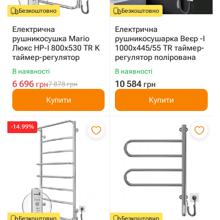
Безкоштовно
Безкоштовно
Електрична
Електрична
рушникосушка Mario
рушникосушарка Веєр -I
Люкс HP-I 800x530 TR K
1000х445/55 TR таймер-
таймер-регулятор
регулятор полірована
В наявності
В наявності
6 696
10 584
грн
грн
7 878
грн
Купити
Купити
-14.99%
Безкоштовно
Безкоштовно