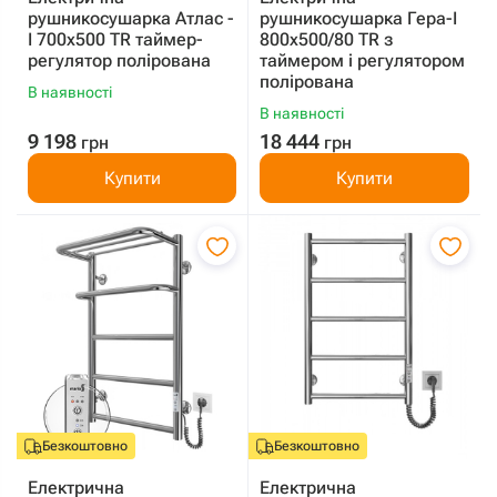
рушникосушарка Атлас -
рушникосушарка Гера-I
I 700x500 TR таймер-
800x500/80 TR з
регулятор полірована
таймером і регулятором
полірована
В наявності
В наявності
9 198
18 444
грн
грн
Купити
Купити
Безкоштовно
Безкоштовно
Електрична
Електрична