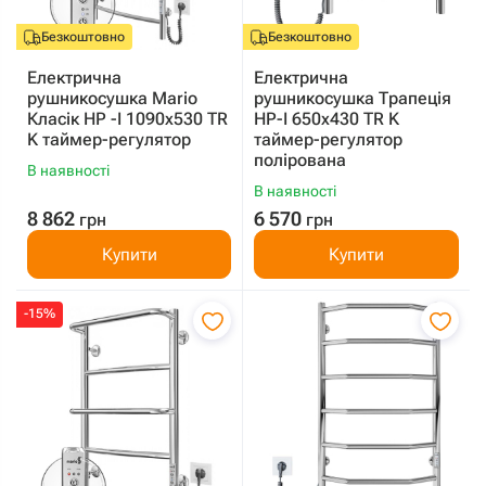
Безкоштовно
Безкоштовно
Електрична
Електрична
рушникосушка Mario
рушникосушка Трапеція
Класік HP -I 1090x530 TR
HP-I 650x430 TR K
K таймер-регулятор
таймер-регулятор
полірована
В наявності
В наявності
8 862
6 570
грн
грн
Купити
Купити
-15%