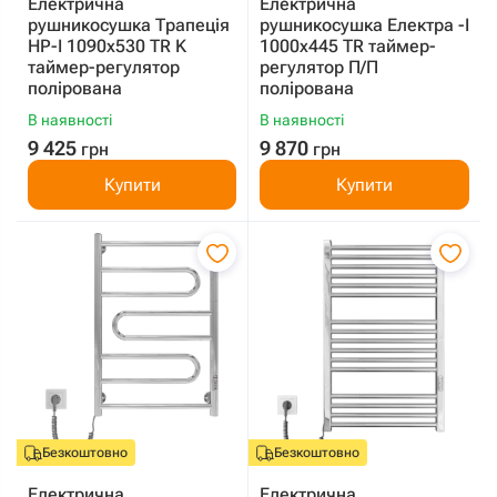
Електрична
Електрична
рушникосушка Трапеція
рушникосушка Електра -I
HP-I 1090x530 TR K
1000х445 TR таймер-
таймер-регулятор
регулятор П/П
полірована
полірована
В наявності
В наявності
9 425
9 870
грн
грн
Купити
Купити
Безкоштовно
Безкоштовно
Електрична
Електрична