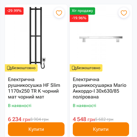
-29.99%
Хіт продажу
-19.96%
Безкоштовно
Безкоштовно
Електрична
Електрична
рушникосушка HF Slim
рушникосушарка Mario
1170х250 TR K чорний
Аккордо-I 30х630/85
мат чорний мат
полірована
В наявності
В наявності
6 234
4 548
грн
грн
8 904
грн
5 682
грн
Купити
Купити