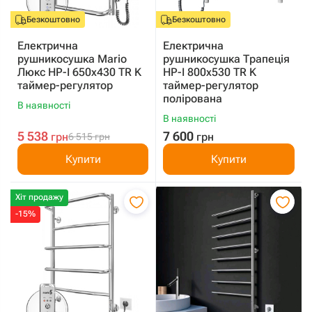
Безкоштовно
Безкоштовно
Електрична
Електрична
рушникосушка Mario
рушникосушка Трапеція
Люкс HP-I 650x430 TR K
HP-I 800x530 TR K
таймер-регулятор
таймер-регулятор
полірована
В наявності
В наявності
5 538
7 600
грн
грн
6 515
грн
Купити
Купити
Хіт продажу
-15%