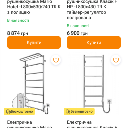
рушникосушка Mario
рушникосушка Класік F
Hotel -I 800х530/240 TR K
HP -I 800x430 TR K
з полицею
таймер-регулятор
полірована
В наявності
В наявності
8 874
6 900
грн
грн
Купити
Купити
Безкоштовно
Безкоштовно
Електрична
Електрична
рушникосушка Mario
рушникосушка Класік F