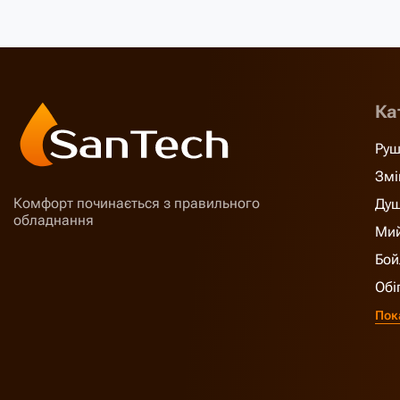
Ка
Руш
Змі
Комфорт починається з правильного
Душ
обладнання
Мий
Бой
Обі
Пок