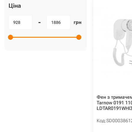
Ціна
-
грн
Фен з тримачем
Tarnow 0191 11
LDTAR0191WHI3
Код:
SD0003861