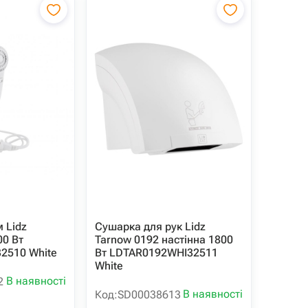
 Lidz
Сушарка для рук Lidz
00 Вт
Tarnow 0192 настінна 1800
2510 White
Вт LDTAR0192WHI32511
White
В наявності
2
В наявності
Код:
SD00038613