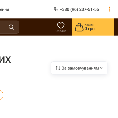
лення
+380 (96) 237-51-55
Кошик
0 грн
Обране
их