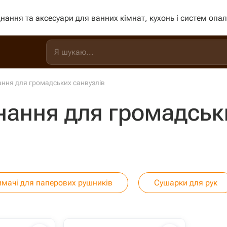
нання та аксесуари для ванних кімнат, кухонь і систем опа
ання для громадських санвузлів
нання для громадськ
имачі для паперових рушників
Сушарки для рук