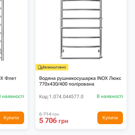
Безкоштовно
OX Флет
Водяна рушникосушарка INOX Люкс
770х430/400 полірована
В наявності
В наявності
Код:
1.074.044577.0
6 714
грн
Купити
Купити
5 706
грн