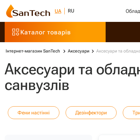
RU
UA
Облад
Каталог товарів
Інтернет-магазин SanTech
Аксесуари
Аксесуари та обладн
Аксесуари та облад
санвузлів
Фени настінні
Дезінфектори
Тр