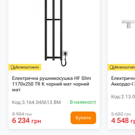
Безкоштовно
Безкоштов
Електрична рушникосушка HF Slim
Електричн
1170х250 TR K чорний мат чорний
Аккордо-I
мат
Код:
2.13.
В наявності
Код:
3.164.045613.BM
8 904
5 682
грн
грн
Купити
6 234
4 548
грн
г