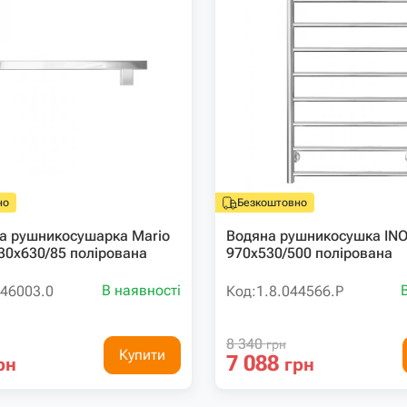
но
Безкоштовно
а рушникосушарка Mario
Водяна рушникосушка IN
 30х630/85 полірована
970х530/500 полірована
В наявності
046003.0
Код:
1.8.044566.P
8 340
грн
Купити
7 088
рн
грн