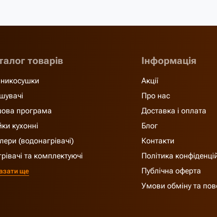
талог товарів
Інформація
никосушки
Акції
шувачі
Про нас
ова програма
Доставка і оплата
ки кухонні
Блог
лери (водонагрівачі)
Контакти
грівачі та комплектуючі
Політика конфіденці
Публічна оферта
азати ще
Умови обміну та по