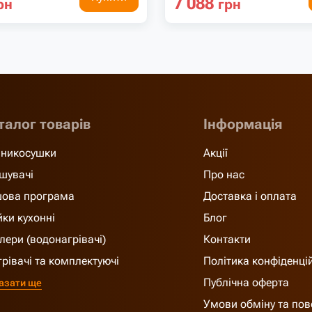
7 088
рн
грн
талог товарів
Інформація
никосушки
Акції
шувачі
Про нас
ова програма
Доставка і оплата
ки кухонні
Блог
лери (водонагрівачі)
Контакти
грівачі та комплектуючі
Політика конфіденці
Публічна оферта
азати ще
Умови обміну та по