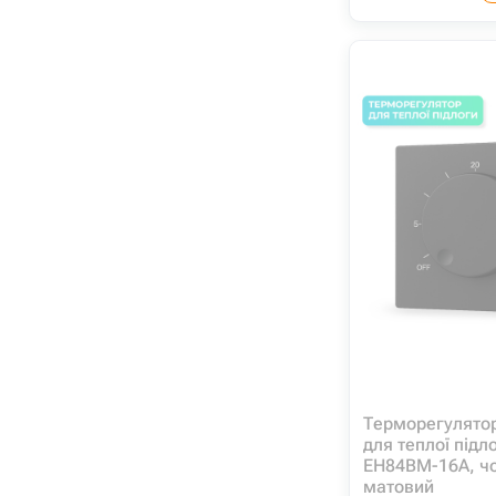
Терморегулято
для теплої підл
EH84BM-16A, ч
матовий