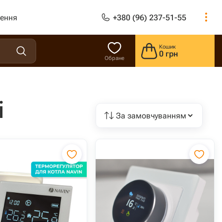
лення
+380 (96) 237-51-55
Кошик
0 грн
Обране
і