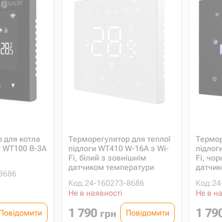
 для котла
Терморегулятор для теплої
Термор
 WT100 B-3А
підлоги WT410 W-16A з Wi-
підлог
Fi, білий з зовнішнім
Fi, чо
датчиком температури
датчик
8686
Код:
24-160273-8686
Код:
24
Не в наявності
Не в н
1 790
1 79
грн
Повідомити
Повідомити