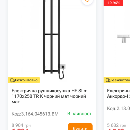
-19.96%
Безкоштовно
Безкоштов
Електрична рушникосушка HF Slim
Електричн
1170х250 TR K чорний мат чорний
Аккордо-I
мат
Код:
2.13.
В наявності
Код:
3.164.045613.BM
8 904
5 682
грн
грн
Купити