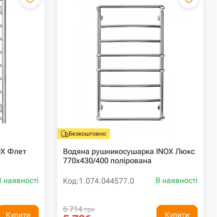
Безкоштовно
OX Флет
Водяна рушникосушарка INOX Люкс
770х430/400 полірована
В наявності
В наявності
Код:
1.074.044577.0
6 714
грн
Купити
Купити