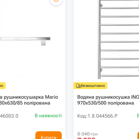
но
Безкоштовно
а рушникосушарка Mario
Водяна рушникосушка IN
 30х630/85 полірована
970х530/500 полірована
В наявності
046003.0
Код:
1.8.044566.P
8 340
грн
Купити