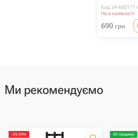
Код:
24-660171-
Не в наявності
690
грн
Ми рекомендуємо
-29.99%
Хіт продажу