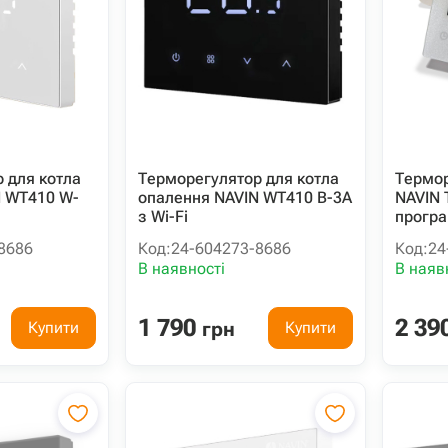
 для котла
Терморегулятор для котла
Термор
N WT410 W-
опалення NAVIN WT410 B-3А
NAVIN 
з Wi-Fi
програ
8686
Код:
24-604273-8686
Код:
24
В наявності
В наяв
1 790
2 39
грн
Купити
Купити