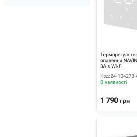
Терморегулятор
опалення NAVI
3А з Wi-Fi
Код:
24-104273-
В наявності
1 790
грн