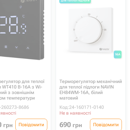
егулятор для теплої
Терморегулятор механічний
и WT410 B-16A з Wi-
для теплої підлоги NAVIN
рний з зовнішнім
EH84WM-16A, білий
ом температури
матовий
-260273-8686
Код:
24-160171-0140
аявності
Не в наявності
0
690
грн
грн
Повідомити
Повідомити