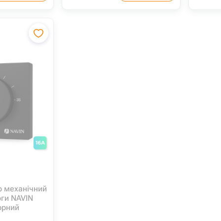
р механічний
оги NAVIN
орний