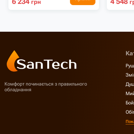
6 234
4 548
грн
г
Ка
Руш
Змі
Комфорт починається з правильного
Душ
обладнання
Мий
Бой
Обі
Пок