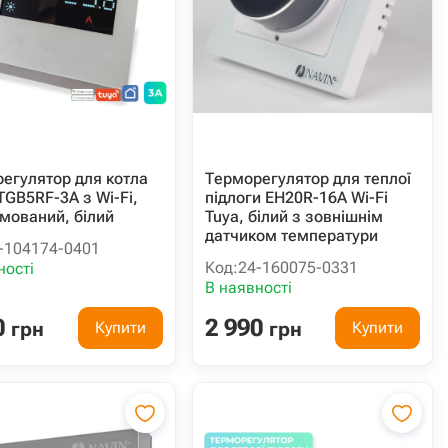
егулятор для котла
Терморегулятор для теплої
TGB5RF-3A з Wi-Fi,
підлоги EH20R-16A Wi-Fi
мований, білий
Tuya, білий з зовнішнім
датчиком температури
-104174-0401
Код:
24-160075-0331
ності
В наявності
0
2 990
грн
грн
Купити
Купити