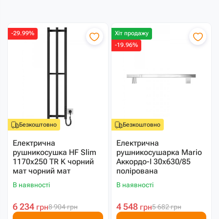
-29.99%
Хіт продажу
-19.96%
Безкоштовно
Безкоштовно
Електрична
Електрична
рушникосушка HF Slim
рушникосушарка Mario
1170х250 TR K чорний
Аккордо-I 30х630/85
мат чорний мат
полірована
В наявності
В наявності
6 234
4 548
грн
грн
8 904
грн
5 682
грн