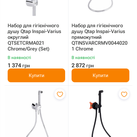
Набор для гігієнічного
Набор для гігієнічного
душу Qtap Inspai-Varius
душу Qtap Inspai-Varius
округлий
прямокутний
QTSETCRMA021
QTINSVARCRMV0044020
Chrome/Grey (Set)
1 Chrome
В наявності
В наявності
1 374
2 872
грн
грн
Купити
Купити