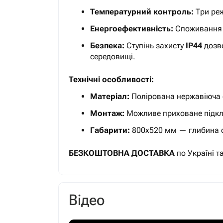
Температурний контроль:
Три ре
Енергоефективність:
Споживання
Безпека:
Ступінь захисту
IP44
дозво
середовищі.
Технічні особливості:
Матеріал:
Полірована нержавіюча 
Монтаж:
Можливе приховане підкл
Габарити:
800x520 мм — глибина од
БЕЗКОШТОВНА ДОСТАВКА
по Україні т
Відео