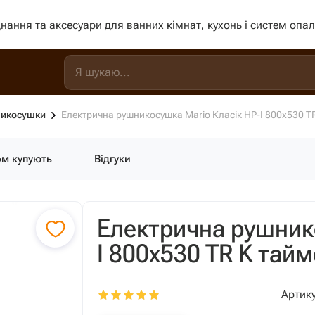
нання та аксесуари для ванних кімнат, кухонь і систем опа
никосушки
Електрична рушникосушка Mario Класік HP-I 800x530 T
ом купують
Відгуки
Електрична рушник
I 800x530 TR K тай
Артику