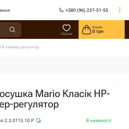
лення
+380 (96) 237-51-55
Кошик
0 грн
Обране
R K таймер-регулятор
осушка Mario Класік HP-
мер-регулятор
В наявності
л:
2.3.0115.10.P