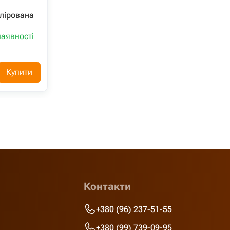
олірована
наявності
Купити
Контакти
+380 (96) 237-51-55
+380 (99) 739-09-95