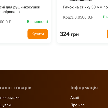
існі для рушникосушок
Гачок на стійку 30 мм п
полірована
В 
Код:
3.0.0500.0.P
В наявності
00.0.P
324
грн
Купити
талог товарів
Інформація
никосушки
Акції
шувачі
Про нас