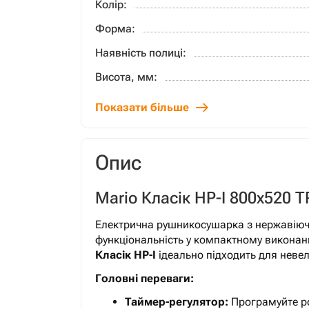
Колір:
Форма:
Наявність полиці:
Висота, мм:
Показати більше
Опис
Mario Класік HP-I 800x520 
Електрична рушникосушарка з нержавіючої
функціональність у компактному виконанн
Класік HP-I
ідеально підходить для невел
Головні переваги:
Таймер-регулятор:
Програмуйте р