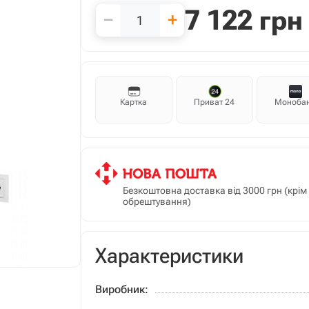
7 122
грн
−
+
Картка
Приват 24
Моноба
Безкоштовна доставка від 3000 грн (крі
обрештування)
Характеристики
Виробник: