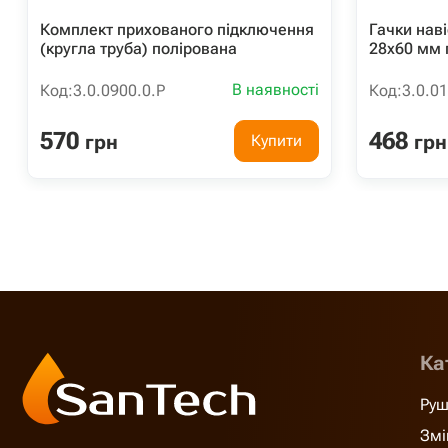
Комплект прихованого підключення
Гачки нав
(кругла труба) полірована
28x60 мм 
В наявності
Код:
3.0.0900.0.P
Код:
3.0.01
570
468
грн
грн
Купити
Ка
Руш
Змі