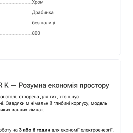
Хром
Драбинка
без полиці
800
TR K — Розумна економія простору
 сталі, створена для тих, хто цінує
і. Завдяки мінімальній глибині корпусу, модель
иких ванних кімнат.
оботу на
3 або 6 годин
для економії електроенергії.