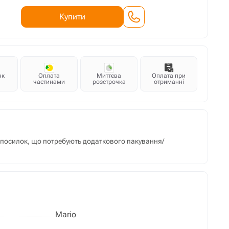
Купити
нк
Оплата
Миттєва
Оплата при
частинами
розстрочка
отриманні
м посилок, що потребують додаткового пакування/
Mario