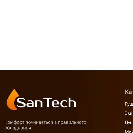
Ка
Руш
Змі
Комфорт починається з правильного
Душ
обладнання
Мий