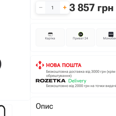
3 857
грн
−
+
Картка
Приват 24
Моноба
Безкоштовна доставка від 3000 грн (крі
обрештування)
Безкоштовно від 2000 грн на точки видачі
Опис