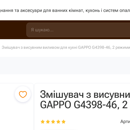
нання та аксесуари для ванних кімнат, кухонь і систем опа
Змішувач з висувним виливом для кухні GAPPO G4398-46, 2 режими
Змішувач з висувни
GAPPO G4398-46, 2
Арти