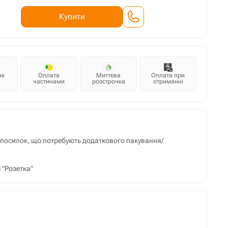
Купити
нк
Оплата
Миттєва
Оплата при
частинами
розстрочка
отриманні
м посилок, що потребують додаткового пакування/
 "Розетка"