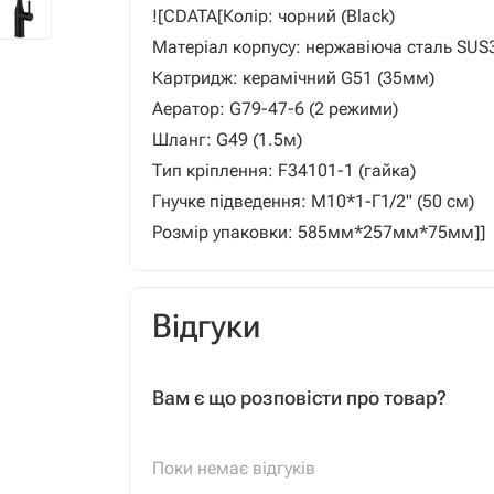
![CDATA[Колір: чорний (Black)
Матеріал корпусу: нержавіюча сталь SUS
Картридж: керамічний G51 (35мм)
Аератор: G79-47-6 (2 режими)
Шланг: G49 (1.5м)
Тип кріплення: F34101-1 (гайка)
Гнучке підведення: М10*1-Г1/2" (50 см)
Розмір упаковки: 585мм*257мм*75мм]]
Відгуки
Вам є що розповісти про товар?
Поки немає відгуків