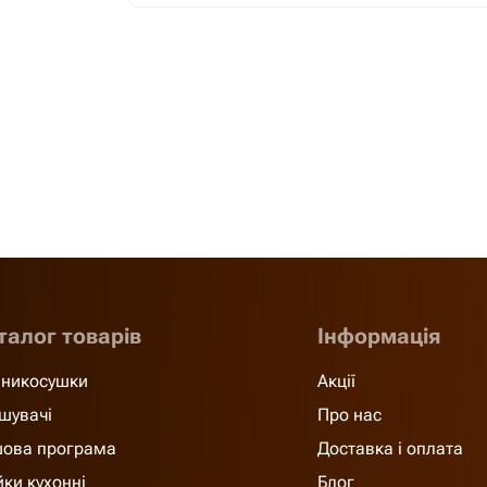
талог товарів
Інформація
никосушки
Акції
шувачі
Про нас
ова програма
Доставка і оплата
ки кухонні
Блог