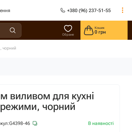
лення
+380 (96) 237-51-55
Кошик
0 грн
Обране
, чорний
м виливом для кухні
 режими, чорний
В наявності
кул:
G4398-46