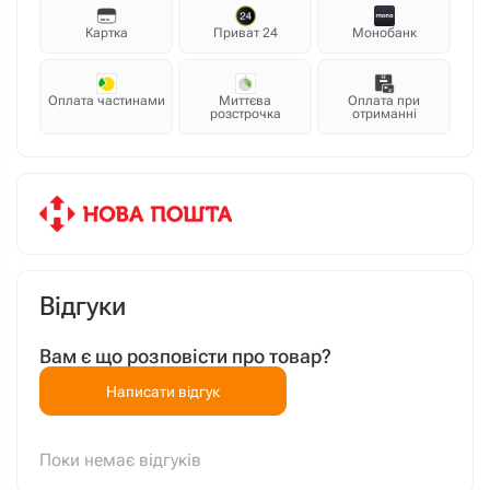
Картка
Приват 24
Монобанк
Оплата частинами
Миттєва
Оплата при
розстрочка
отриманні
Відгуки
Вам є що розповісти про товар?
Написати відгук
Поки немає відгуків