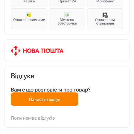
Картка
Приват 24
Монобанк
Оплата частинами
Миттєва
Оплата при
розстрочка
отриманні
Відгуки
Вам є що розповісти про товар?
Написати відгук
Поки немає відгуків