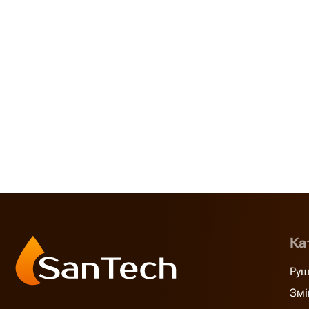
Ка
Руш
Змі