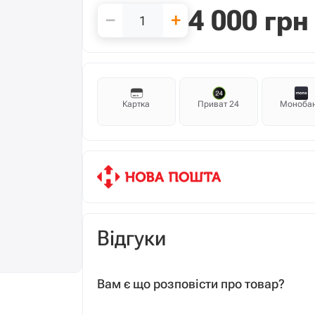
4 000
грн
−
+
Картка
Приват 24
Моноба
Відгуки
Вам є що розповісти про товар?