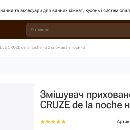
нання та аксесуари для ванних кімнат, кухонь і систем опа
LE CRUZE de la noche на 2 споживачі чорний
Змішувач прихован
CRUZE de la noche 
Артик