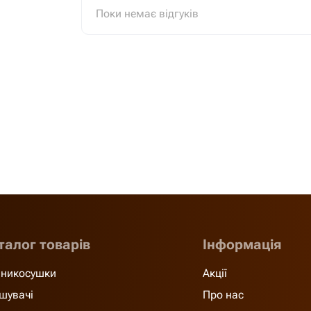
Поки немає відгуків
талог товарів
Інформація
никосушки
Акції
шувачі
Про нас