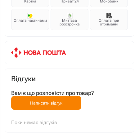
Картка
Приват 24
Монобанк
Оплата частинами
Миттєва
Оплата при
розстрочка
отриманні
Відгуки
Вам є що розповісти про товар?
Написати відгук
Поки немає відгуків