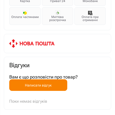
Картка
Приват 24
Монобанк
Оплата частинами
Миттєва
Оплата при
розстрочка
отриманні
Відгуки
Вам є що розповісти про товар?
Написати відгук
Поки немає відгуків