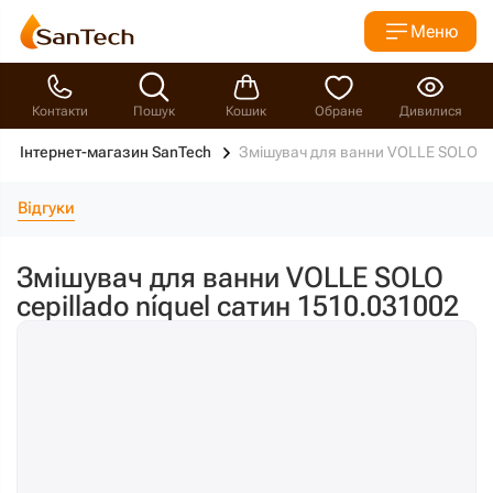
Меню
Контакти
Пошук
Кошик
Обране
Дивилися
Інтернет-магазин SanTech
Змішувач для ванни VOLLE SOLO cep
Відгуки
Змішувач для ванни VOLLE SOLO
cepillado níquel сатин 1510.031002