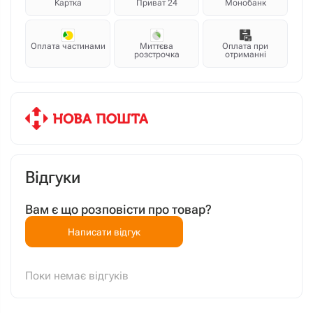
Картка
Приват 24
Монобанк
Оплата частинами
Миттєва
Оплата при
розстрочка
отриманні
Відгуки
Вам є що розповісти про товар?
Написати відгук
Поки немає відгуків