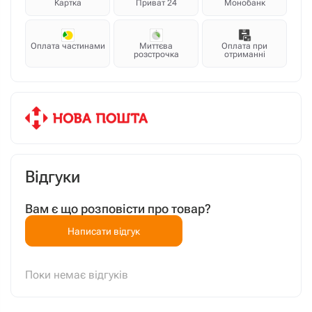
Картка
Приват 24
Монобанк
Оплата частинами
Миттєва
Оплата при
розстрочка
отриманні
Відгуки
Вам є що розповісти про товар?
Написати відгук
Поки немає відгуків