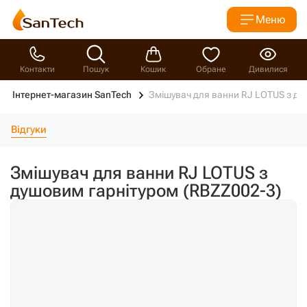
Меню
Контакти
Пошук
Кошик
Обране
Дивилися
Інтернет-магазин SanTech
Змішувач для ванни RJ LOTUS з ду
Відгуки
Змішувач для ванни RJ LOTUS з
душовим гарнітуром (RBZZ002-3)