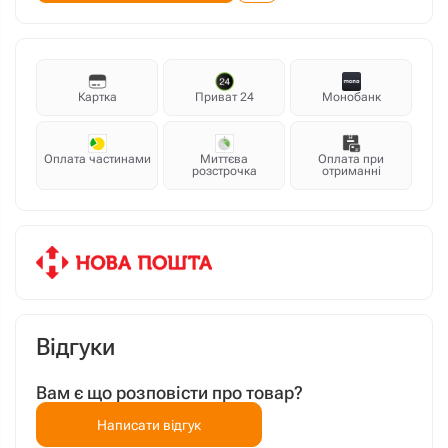
Картка
Приват 24
Монобанк
Оплата частинами
Миттєва
Оплата при
розстрочка
отриманні
Відгуки
Вам є що розповісти про товар?
Написати відгук