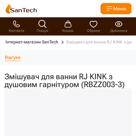
Меню
Контакти
Пошук
Кошик
Обране
Дивилися
Інтернет-магазин SanTech
Змішувач для ванни RJ KINK з душ
Відгуки
Змішувач для ванни RJ KINK з
душовим гарнітуром (RBZZ003-3)