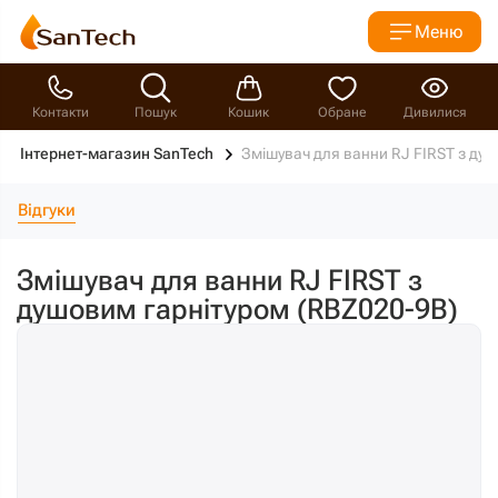
Меню
Контакти
Пошук
Кошик
Обране
Дивилися
Інтернет-магазин SanTech
Змішувач для ванни RJ FIRST з ду
Відгуки
Змішувач для ванни RJ FIRST з
душовим гарнітуром (RBZ020-9B)