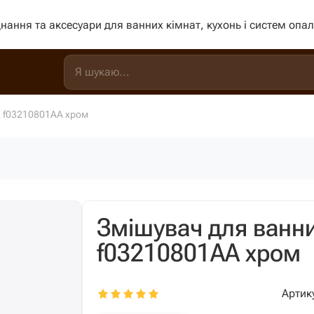
нання та аксесуари для ванних кімнат, кухонь і систем опа
K f03210801AA хром
Змішувач для ванни
f03210801AA хром
Артик