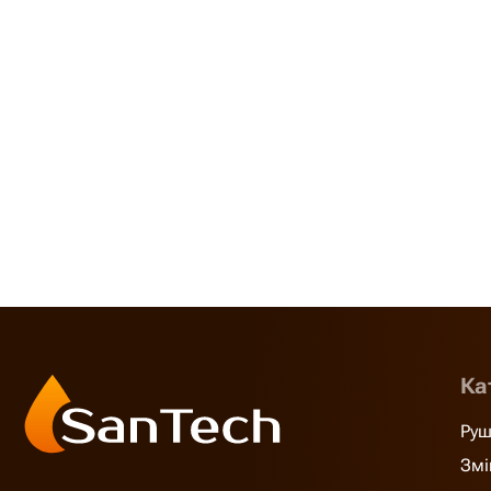
Ка
Руш
Змі