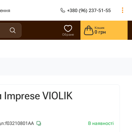
лення
+380 (96) 237-51-55
Кошик
0 грн
Обране
 Imprese VIOLIK
В наявності
ул:
f03210801AA