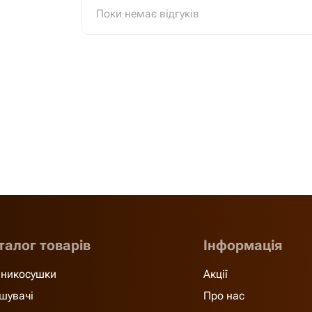
Поки немає відгуків
талог товарів
Інформація
никосушки
Акції
шувачі
Про нас