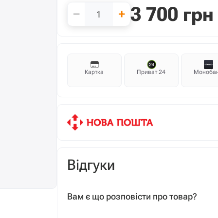
3 700
грн
−
+
Картка
Приват 24
Моноба
Відгуки
Вам є що розповісти про товар?