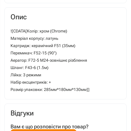
Опис
![CDATA[Колір: хром (Chrome)
Матеріал корпусу: латунь
Картридж: керамічний F51 (35мм)
Перемикач: F52-15 (90°)
Аератор: F72-5 М24-зовнішнє різблення
Шланг: F43-6 (1.5м)
Лійка: 3 режими
Набір ексцентриків: +
Розмір упаковки: 285мм*180мм*130мм]]
Відгуки
Вам є що розповісти про товар?