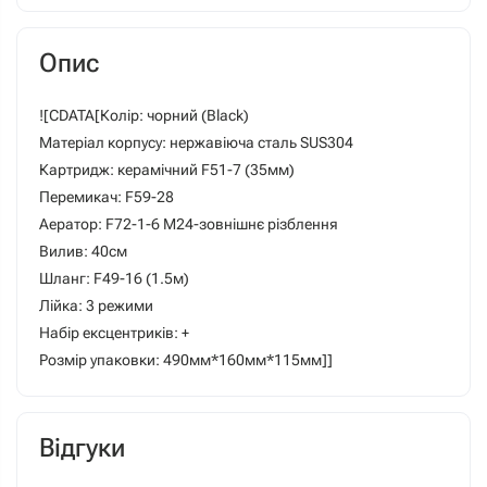
Опис
![CDATA[Колір: чорний (Black)
Матеріал корпусу: нержавіюча сталь SUS304
Картридж: керамічний F51-7 (35мм)
Перемикач: F59-28
Аератор: F72-1-6 М24-зовнішнє різблення
Вилив: 40см
Шланг: F49-16 (1.5м)
Лійка: 3 режими
Набір ексцентриків: +
Розмір упаковки: 490мм*160мм*115мм]]
Відгуки