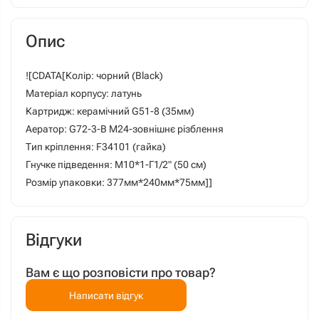
Опис
![CDATA[Колір: чорний (Black)
Матеріал корпусу: латунь
Картридж: керамічний G51-8 (35мм)
Аератор: G72-3-В М24-зовнішнє різблення
Тип кріплення: F34101 (гайка)
Гнучке підведення: М10*1-Г1/2" (50 см)
Розмір упаковки: 377мм*240мм*75мм]]
Відгуки
Вам є що розповісти про товар?
Написати відгук