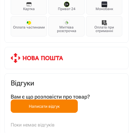
Картка
Приват 24
Монобанк
Оплата частинами
Миттєва
Оплата при
розстрочка
отриманні
Відгуки
Вам є що розповісти про товар?
Написати відгук
Поки немає відгуків