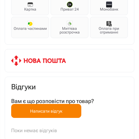
Картка
Приват 24
Монобанк
Оплата частинами
Миттєва
Оплата при
розстрочка
отриманні
Відгуки
Вам є що розповісти про товар?
Написати відгук
Поки немає відгуків