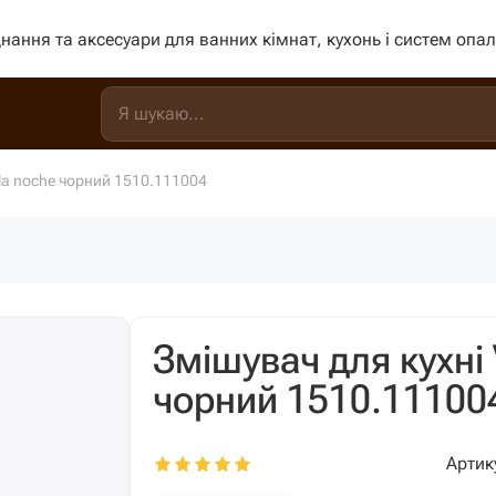
нання та аксесуари для ванних кімнат, кухонь і систем опа
la noche чорний 1510.111004
Змішувач для кухні
чорний 1510.11100
Артик