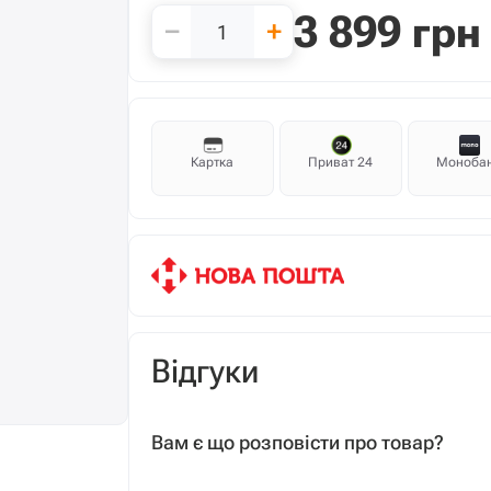
3 899
грн
−
+
Картка
Приват 24
Моноба
Відгуки
Вам є що розповісти про товар?