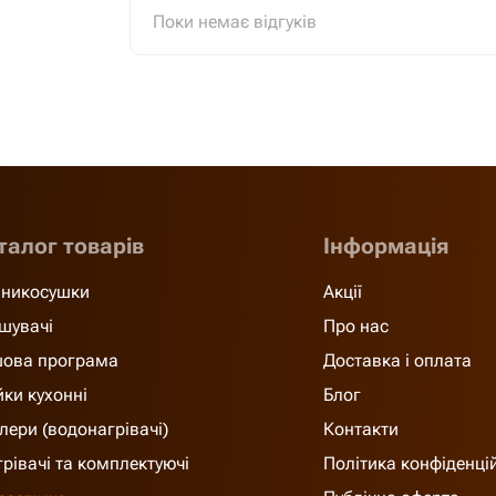
Поки немає відгуків
талог товарів
Інформація
никосушки
Акції
шувачі
Про нас
ова програма
Доставка і оплата
ки кухонні
Блог
лери (водонагрівачі)
Контакти
грівачі та комплектуючі
Політика конфіденці