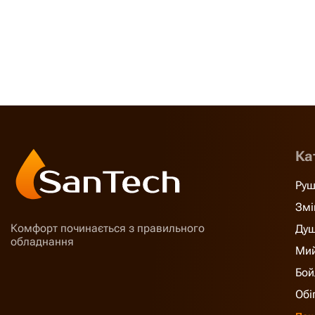
Ка
Руш
Змі
Комфорт починається з правильного
Душ
обладнання
Мий
Бой
Обі