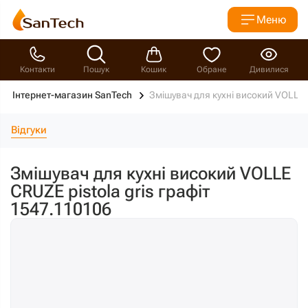
Меню
Контакти
Пошук
Кошик
Обране
Дивилися
Інтернет-магазин SanTech
Змішувач для кухні високий VOLLE C
Відгуки
Змішувач для кухні високий VOLLE
CRUZE pistola gris графіт
1547.110106