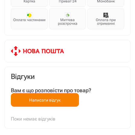
Картка
Приват 24
Монобанк
Оплата частинами
Миттєва
Оплата при
розстрочка
отриманні
Відгуки
Вам є що розповісти про товар?
Написати відгук
Поки немає відгуків