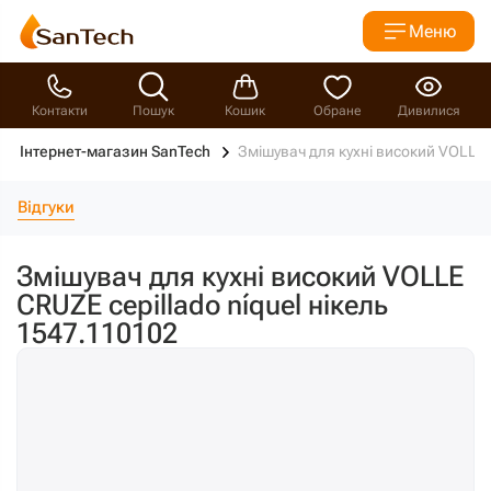
Меню
Контакти
Пошук
Кошик
Обране
Дивилися
Інтернет-магазин SanTech
Змішувач для кухні високий VOLLE C
Відгуки
Змішувач для кухні високий VOLLE
CRUZE cepillado níquel нікель
1547.110102