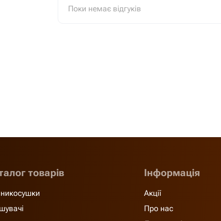
Поки немає відгуків
талог товарів
Інформація
никосушки
Акції
шувачі
Про нас