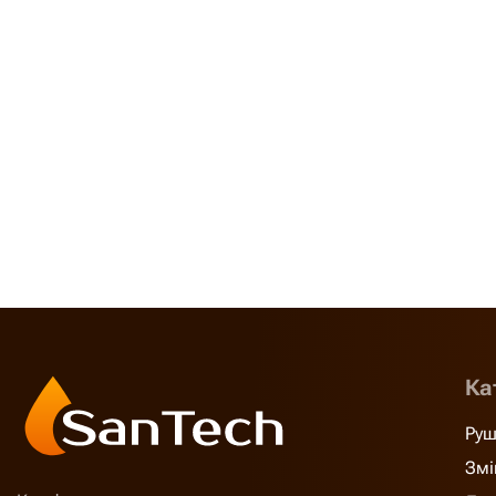
Ка
Руш
Змі