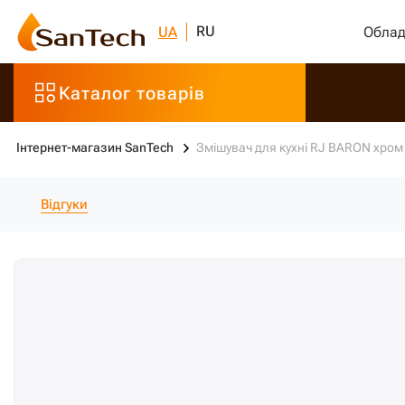
RU
UA
Облад
Каталог товарів
Інтернет-магазин SanTech
Змішувач для кухні RJ BARON хро
Відгуки