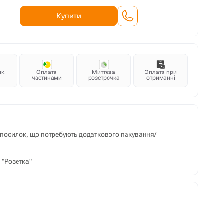
Купити
нк
Оплата
Миттєва
Оплата при
частинами
розстрочка
отриманні
м посилок, що потребують додаткового пакування/
 "Розетка"