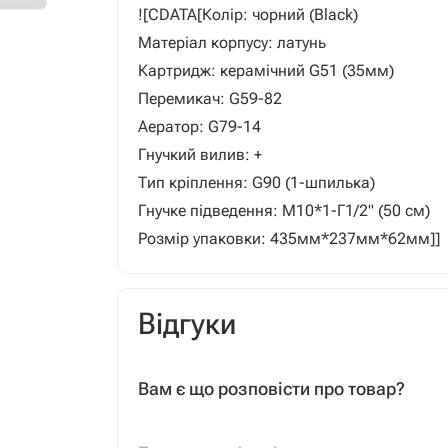
![CDATA[Колір: чорний (Black)
Матеріал корпусу: латунь
Картридж: керамічний G51 (35мм)
Перемикач: G59-82
Аератор: G79-14
Гнучкий вилив: +
Тип кріплення: G90 (1-шпилька)
Гнучке підведення: М10*1-Г1/2" (50 см)
Розмір упаковки: 435мм*237мм*62мм]]
Відгуки
Вам є що розповісти про товар?