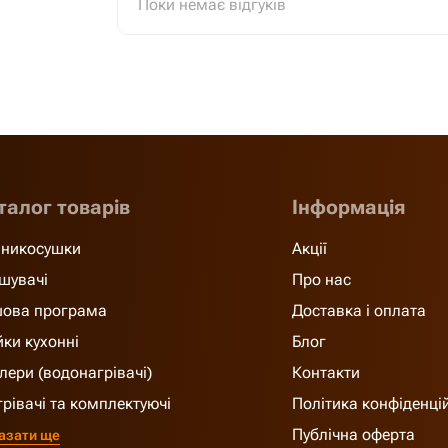
Поки немає відгуків
талог товарів
Інформація
никосушки
Акції
шувачі
Про нас
ова програма
Доставка і оплата
ки кухонні
Блог
лери (водонагрівачі)
Контакти
грівачі та комплектуючі
Політика конфіденці
Публічна оферта
азати ще