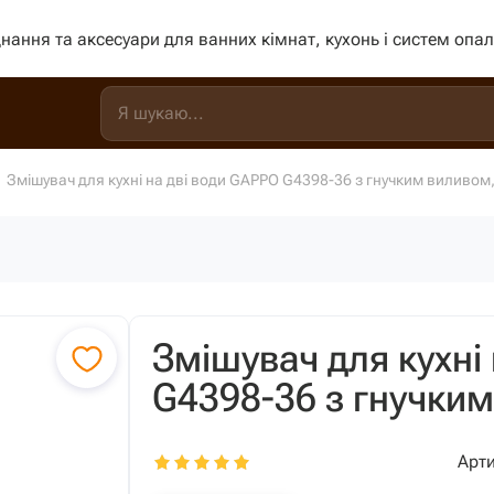
нання та аксесуари для ванних кімнат, кухонь і систем опа
Змішувач для кухні на дві води GAPPO G4398-36 з гнучким виливом
Змішувач для кухні
G4398-36 з гнучки
Арти