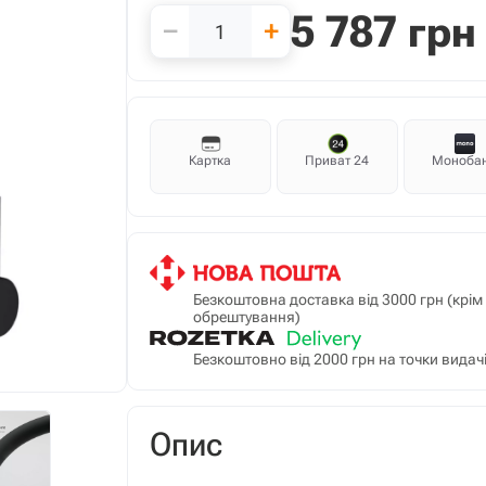
5 787
грн
−
+
Картка
Приват 24
Моноба
Безкоштовна доставка від 3000 грн (крі
обрештування)
Безкоштовно від 2000 грн на точки видачі
Опис