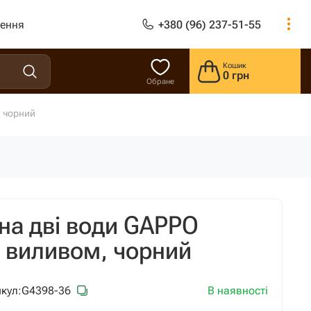
лення
+380 (96) 237-51-55
Кошик
0 грн
Обране
, чорний
 на дві води GAPPO
м виливом, чорний
В наявності
кул:
G4398-36