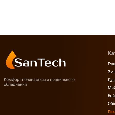
Ка
Руш
Змі
Комфорт починається з правильного
Душ
обладнання
Мий
Бой
Обі
Пок