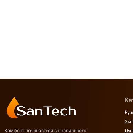
Ка
Руш
Змі
Комфорт починається з правильного
Душ