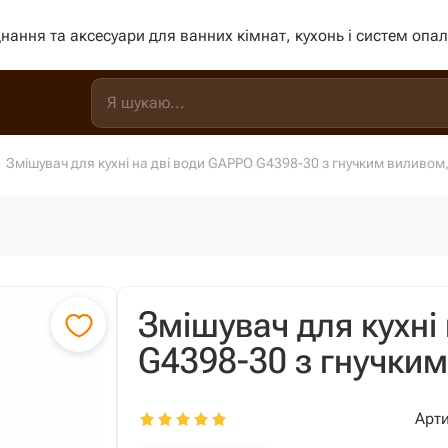
нання та аксесуари для ванних кімнат, кухонь і систем опа
Змішувач для кухні на дві води GAPPO G4398-30 з гнучким виливом,
Змішувач для кухні
G4398-30 з гнучким
Арти