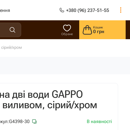
лення
+380 (96) 237-51-55
Кошик
0 грн
Обране
 сірий/хром
 на дві води GAPPO
 виливом, сірий/хром
В наявності
кул:
G4398-30