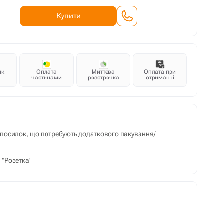
Купити
нк
Оплата
Миттєва
Оплата при
частинами
розстрочка
отриманні
м посилок, що потребують додаткового пакування/
 "Розетка"