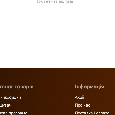
Поки немає відгуків
талог товарів
Інформація
никосушки
Акції
шувачі
Про нас
ова програма
Доставка і оплата