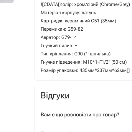
![CDATA[Колір: хром/сірий (Chrome/Grey)
Матеріал корпусу: латунь
Картридж: керамічний G51 (35мм)
Перемикач: G59-82
Аератор: G79-14
Гнучкий вилив: +
Тип кріплення: G90 (1-шпилька)
Гнучке підведення: М10*1-Г1/2" (50 см)
Розмір упаковки: 435мм*237мм*62мм]]
Відгуки
Вам є що розповісти про товар?