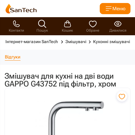
Меню
Контакти
Пошук
Кошик
Обране
Дивилися
Інтернет-магазин SanTech
Змішувачі
Кухонні змішувачі
Відгуки
Змішувач для кухні на дві води
GAPPO G43752 під фільтр, хром