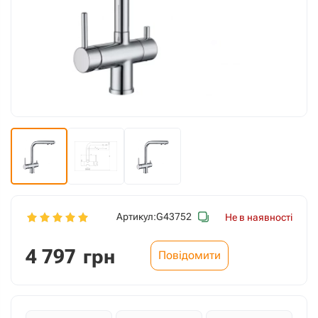
Артикул:
G43752
Не в наявності
4 797
грн
Повідомити