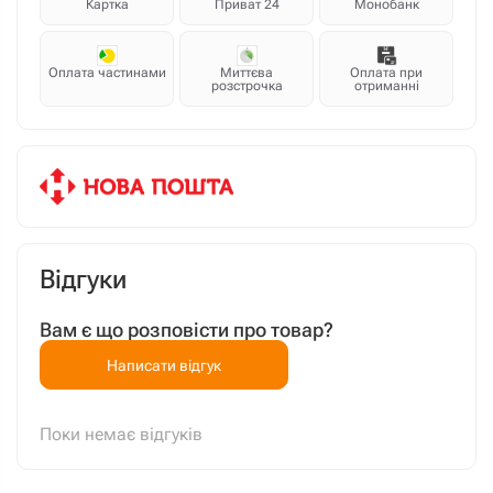
Картка
Приват 24
Монобанк
Оплата частинами
Миттєва
Оплата при
розстрочка
отриманні
Відгуки
Вам є що розповісти про товар?
Написати відгук
Поки немає відгуків