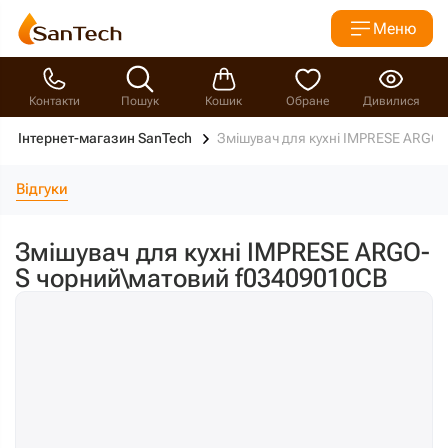
Меню
Контакти
Пошук
Кошик
Обране
Дивилися
Інтернет-магазин SanTech
Змішувач для кухні IMPRESE ARGO
Відгуки
Змішувач для кухні IMPRESE ARGO-
S чорний\матовий f03409010CB