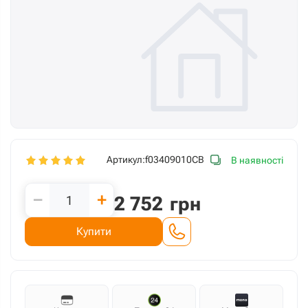
Артикул:
f03409010CB
В наявності
−
+
2 752
грн
Купити