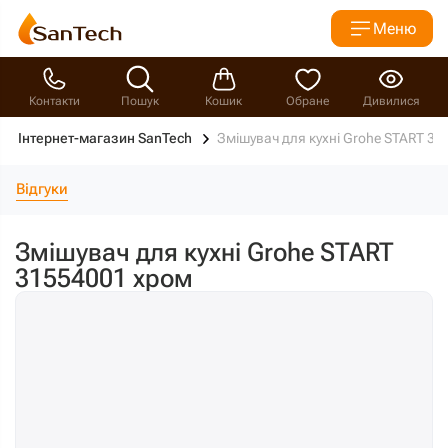
Меню
Контакти
Пошук
Кошик
Обране
Дивилися
Інтернет-магазин SanTech
Змішувач для кухні Grohe START 3
Відгуки
Змішувач для кухні Grohe START
31554001 хром