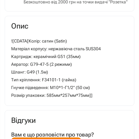
Безкоштовно від 2000 грн на точки видачі "Розетка"
Опис
![CDATA[Колір: сатин (Satin)
Матеріал корпусу: нержавіюча сталь SUS304
Картридж: керамічний G51 (35мм)
Аератор: G79-47-5 (2 режими)
Шланг: G49 (1.5м)
Тип кріплення: F34101-1 (гайка)
Гнучке підведення: М10*1-Г1/2" (50 см)
Розмір упаковки: 585мм*257мм*75мм]]
Відгуки
Вам є що розповісти про товар?