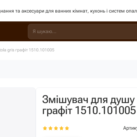
нання та аксесуари для ванних кімнат, кухонь і систем опа
ola gris графіт 1510.101005
Змішувач для душу 
графіт 1510.101005
Артик