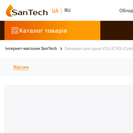
RU
UA
Облад
Каталог товарів
Інтернет-магазин SanTech
Змішувач для душу VOLLE SOLO pist
Відгуки