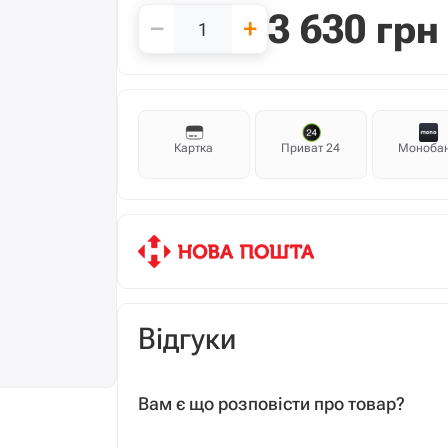
3 630
грн
−
+
Картка
Приват 24
Моноба
Відгуки
Вам є що розповісти про товар?