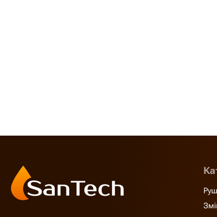
Ка
Руш
Змі