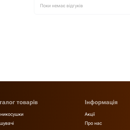
Поки немає відгуків
талог товарів
Інформація
никосушки
Акції
шувачі
Про нас