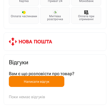
Картка
Приват 24
Монобанк
Оплата частинами
Миттєва
Оплата при
розстрочка
отриманні
Відгуки
Вам є що розповісти про товар?
Написати відгук
Поки немає відгуків