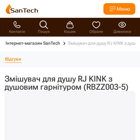
Меню
Контакти
Пошук
Кошик
Обране
Дивилися
Інтернет-магазин SanTech
Змішувач для душу RJ KINK з душо
Відгуки
Змішувач для душу RJ KINK з
душовим гарнітуром (RBZZ003-5)