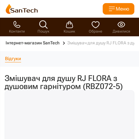
Меню
Контакти
Пошук
Кошик
Обране
Дивилися
Інтернет-магазин SanTech
Змішувач для душу RJ FLORA з душ
Відгуки
Змішувач для душу RJ FLORA з
душовим гарнітуром (RBZ072-5)