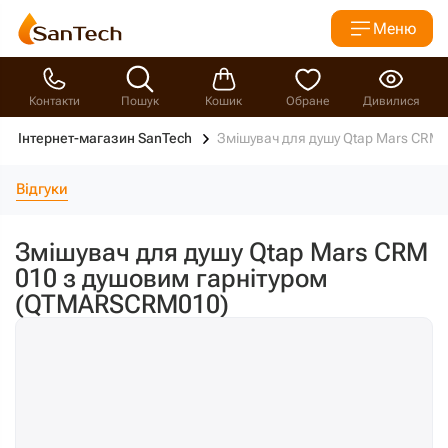
Меню
Контакти
Пошук
Кошик
Обране
Дивилися
Інтернет-магазин SanTech
Змішувач для душу Qtap Mars CRM
Відгуки
Змішувач для душу Qtap Mars CRM
010 з душовим гарнітуром
(QTMARSCRM010)