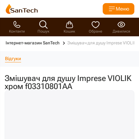
Меню
Контакти
Пошук
Кошик
Обране
Дивилися
Інтернет-магазин SanTech
Змішувач для душу Imprese VIOLIK
Відгуки
Змішувач для душу Imprese VIOLIK
хром f03310801AA