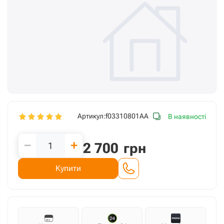
Артикул:
f03310801AA
В наявності
−
+
2 700
грн
Купити