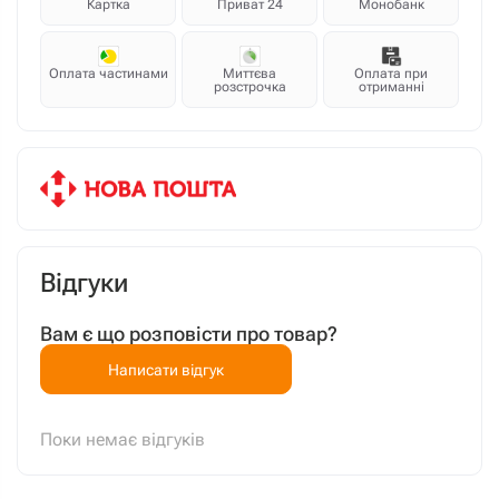
Картка
Приват 24
Монобанк
Оплата частинами
Миттєва
Оплата при
розстрочка
отриманні
Відгуки
Вам є що розповісти про товар?
Написати відгук
Поки немає відгуків