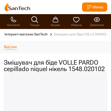
Меню
Контакти
Пошук
Кошик
Обране
Дивилися
Інтернет-магазин SanTech
Змішувач для біде VOLLE PARDO cepi
Відгуки
Змішувач для біде VOLLE PARDO
cepillado níquel нікель 1548.020102