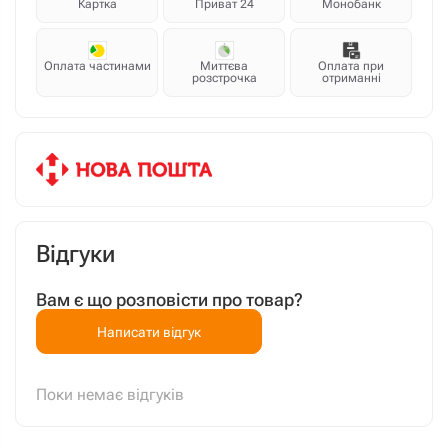
Картка
Приват 24
Монобанк
Оплата частинами
Миттєва
Оплата при
розстрочка
отриманні
Відгуки
Вам є що розповісти про товар?
Написати відгук
Поки немає відгуків