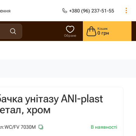
лення
+380 (96) 237-51-55
Кошик
0 грн
Обране
чка унітазу ANI-plast
етал, хром
В наявності
л:
WС/FV 7030М