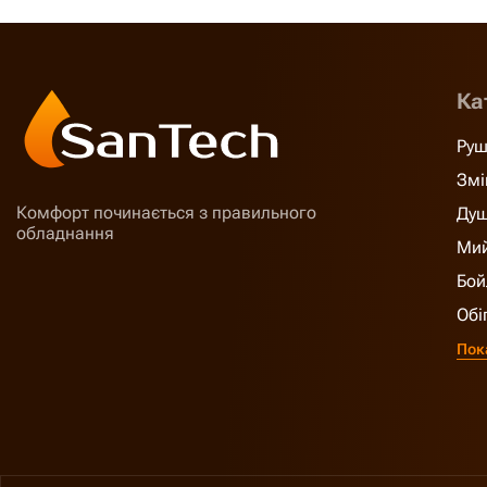
Ка
Руш
Змі
Комфорт починається з правильного
Душ
обладнання
Мий
Бой
Обі
Пок