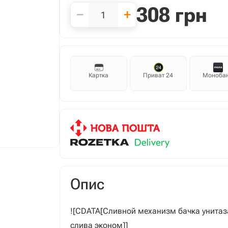
308
грн
−
+
Картка
Приват 24
Моноба
Опис
![CDATA[Сливной механизм бачка унита
слива эконом]]