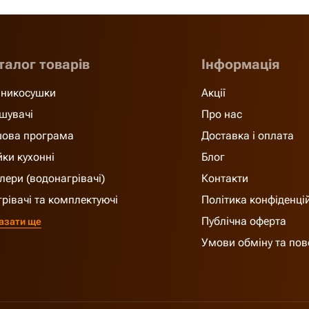
талог товарів
Інформація
никосушки
Акції
шувачі
Про нас
ова програма
Доставка і оплата
ки кухонні
Блог
лери (водонагрівачі)
Контакти
грівачі та комплектуючі
Політика конфіденці
Публічна оферта
азати ще
Умови обміну та по