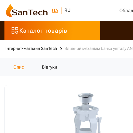
RU
UA
Облад
Каталог товарів
Інтернет-магазин SanTech
Зливний механізм бачка унітазу AN
Опис
Відгуки