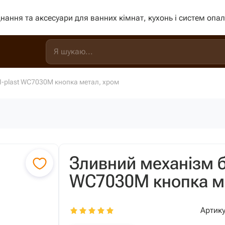
нання та аксесуари для ванних кімнат, кухонь і систем опа
I-plast WC7030M кнопка метал, хром
Зливний механізм ба
WC7030M кнопка м
Артику