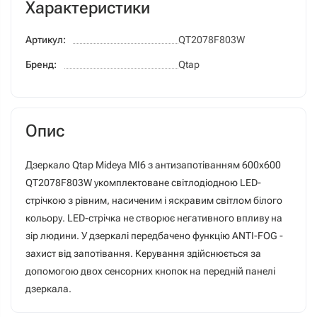
Характеристики
Артикул:
QT2078F803W
Бренд:
Qtap
Опис
Дзеркало Qtap Mideya MI6 з антизапотіванням 600х600
QT2078F803W укомплектоване світлодіодною LED-
стрічкою з рівним, насиченим і яскравим світлом білого
кольору. LED-стрічка не створює негативного впливу на
зір людини. У дзеркалі передбачено функцію ANTI-FOG -
захист від запотівання. Керування здійснюється за
допомогою двох сенсорних кнопок на передній панелі
дзеркала.