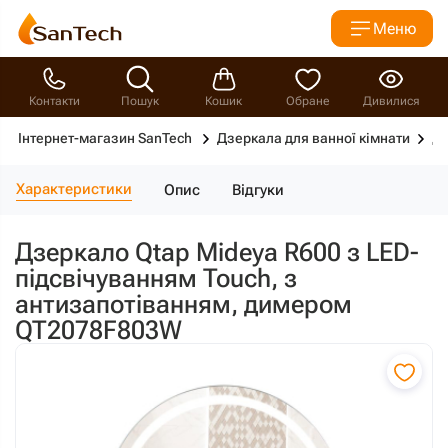
Меню
Контакти
Пошук
Кошик
Обране
Дивилися
Інтернет-магазин SanTech
Дзеркала для ванної кімнати
Дз
Характеристики
Опис
Відгуки
Дзеркало Qtap Mideya R600 з LED-
підсвічуванням Touch, з
антизапотіванням, димером
QT2078F803W