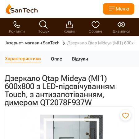
Меню
Контакти
Пошук
Кошик
Обране
Дивилися
Інтернет-магазин SanTech
Дзеркало Qtap Mideya (MI1) 600х8
Характеристики
Опис
Відгуки
Дзеркало Qtap Mideya (MI1)
600х800 з LED-підсвічуванням
Touch, з антизапотіванням,
димером QT2078F937W