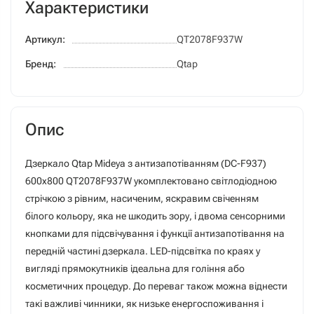
Характеристики
Артикул:
QT2078F937W
Бренд:
Qtap
Опис
Дзеркало Qtap Mideya з антизапотіванням (DC-F937)
600х800 QT2078F937W укомплектовано світлодіодною
стрічкою з рівним, насиченим, яскравим свіченням
білого кольору, яка не шкодить зору, і двома сенсорними
кнопками для підсвічування і функції антизапотівання на
передній частині дзеркала. LED-підсвітка по краях у
вигляді прямокутників ідеальна для гоління або
косметичних процедур. До переваг також можна віднести
такі важливі чинники, як низьке енергоспоживання і