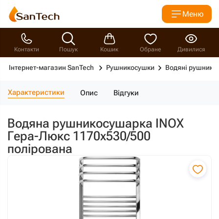
Меню
Контакти
Пошук
Кошик
Обране
Дивилися
Інтернет-магазин SanTech
Рушникосушки
Водяні рушнико
Характеристики
Опис
Відгуки
Водяна рушникосушарка INOX
Гера-Люкс 1170х530/500
полірована